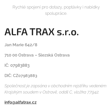
Rychlé spojení pro dotazy, poptávky i nabídky
spolupráce.
ALFA TRAX s.r.o.
Jan Marie 642/8
710 00 Ostrava – Slezská Ostrava
07983883
IČ:
DIČ:
CZ07983883
Společnost je zapsána v obchodním rejstříku vedeném
Krajským soudem v Ostravě, oddíl C, vložka 77942.
info@alfatrax.cz